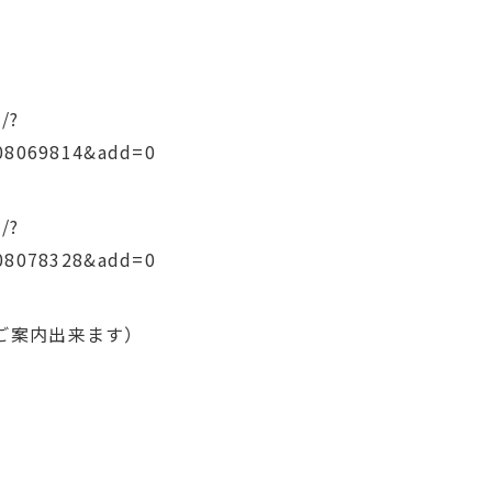
/?
08069814&add=0
/?
08078328&add=0
ご案内出来ます）